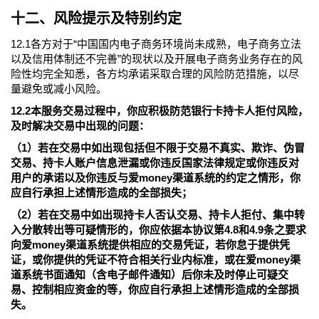
十二、风险提示及特别约定
12.1各方对于“中国国内电子商务环境尚未成熟，电子商务立法
以及信用体制还不完善”的现状以及开展电子商务业务存在的风
险性均完全知悉，各方均承诺采取合理的风险防范措施，以尽
量避免或减小风险。
12.2本服务交易过程中，你应积极防范银行卡持卡人拒付风险，
及时解决交易中出现的问题：
（1）若在交易中如出现包括但不限于交易不真实、欺诈、伪冒
交易、持卡人账户信息泄漏或你违反国家法律规定或你违反对
用户的承诺以及你违反与爱money渠道系统的约定之情形，你
应自行承担上述情形造成的全部损失；
（2）若在交易中如出现持卡人否认交易、持卡人拒付、集中转
入分散转出等可疑情形的，你应依据本协议第4.8和4.9条之要求
向爱money渠道系统提供相应的交易凭证，若你怠于提供凭
证，或你提供的凭证不符合相关行业内标准，或在爱money渠
道系统书面通知（含电子邮件通知）后你未及时停止可疑交
易、控制相应资金的等，你应自行承担上述情形造成的全部损
失。