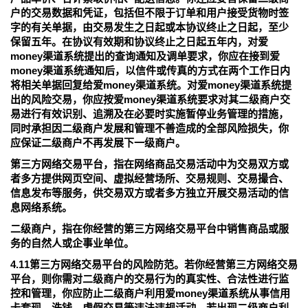
户的交易数据和凭证，包括但不限于订单和用户接受货物时签
字的有关单据，由交易发生之日起或本协议终止之日起，至少
保留五年。在协议有效期和协议终止之日起五年内，对爱
money渠道系统提出的查询通知及调单要求，你应在接到爱
money渠道系统通知后，以信件或传真的方式在两个工作日内
将相关单据回复给爱money渠道系统。对爱money渠道系统提
出的风险交易，你应按爱money渠道系统要求对其二级商户交
易进行有效识别、追溯及在必要时实施暂停业务管理的措施，
同时承担因二级商户发展和管理不善造成的全部风险损失，你
应保证二级商户不再发展下一级商户。
第三方网络交易平台，指在网络商品交易活动中为交易双方或
者多方提供网页空间、虚拟经营场所、交易规则、交易撮合、
信息发布等服务，供交易双方或者多方独立开展交易活动的信
息网络系统。
二级商户，指在你经营的第三方网络交易平台中销售商品或服
务的自然人或企事业单位。
4.11第三方网络交易平台的风险防范。若你经营第三方网络交易
平台，则你需对二级商户的交易行为的真实性、合法性进行监
控和管理，你应防止二级商户利用爱money渠道系统从事信用
卡套现、洗钱、虚假交易等违法违规活动。若出现二级商户利