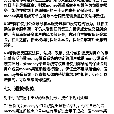
作日内补足保证金，则爱money渠道系统有权暂停为你提供服
务。如你在收到上述通知后的三十天内未补足保证金，爱
money渠道系统可单方解除本合同而无需承担任何法律责任。
6.3若你在使用公众账号和本服务过程中没有违约行为，且你主
动注销本服务满一年仍未受到任何第三方投诉或发生交易纠纷
的，应解冻保证金账户的风险保证金，你可自主提取保证金本
金，在此之前，你无权动用保证金本金，保证金解冻后无息归
还你。
6.4若你违反国家法律、法规、政策、法令或你违反对用户的承
诺或违反与爱money渠道系统的约定致用户或爱money渠道系
统受损时，爱money渠道系统有权直接使用你缴纳的保证金对
用户或爱money渠道系统进行赔付，保证金不足以赔偿的，爱
money渠道系统可以直接从你的待结算款项中扣划，仍不足以
赔偿的，可以继续向你追偿。
七、退款条款
对于你的交易中出现的退款情形，按如下规则处理：
7.1当你向爱money渠道系统提出退款请求时，你在自己的爱
money渠道系统商户号中应有足够资金用于退款，爱money渠