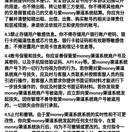
道系统提供的技术接口、安全协议及证书用于本协议范围以外
的用途，也不得出租、转让给第三方使用。你不得将其他商户
的交易假冒成自己的交易与爱money渠道系统结算。你应充分
了解并清楚知晓出租、出借、出售、购买账号的相关法律责任
和惩戒措施，承诺依法依规开立和使用你的账号。
4.3禁止存储用户敏感信息。你不得存储用户银行账户密码、银
行卡的磁道信息或芯片信息、银行卡验证码和有效期等敏感信
息，不得泄露用户信用卡信息和借记卡信息等。
4.4账号保管和挂失。你应妥善保管爱money渠道系统商户号及
其密码，以及手机短信验证码、API Key等。爱money渠道系统
商户号下的一切行为均视为你的行为。若你需对爱money渠道
系统商户号挂失，应及时与客服人员联系并按照客服人员的指
引进行操作，若客服人员要求你提供书面证明材料才能进行下
一步挂失操作的，你应及时提交书面证明材料。若你发现爱
money渠道系统商户号被盗用，应立即向爱money渠道系统发
起挂失。因你管理不善导致爱money渠道系统商户号被盗用
的，一切损失由你自行承担。
4.5止付和撤销。由于爱money渠道系统系统的实时性和不可更
改性，你向爱money渠道系统发起的任何支付指令，在爱
money渠道系统执行后，均为不可撤销或更改的。支付指令一