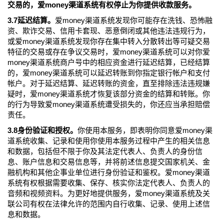
交易的，爱money渠道系统有权停止为你提供收款服务。
3.7延迟结算。
爱money渠道系统发现你可能存在洗钱、恐怖融
资、欺诈交易、信用卡套现、恶意倒闭或其他违法违规行为，
或爱money渠道系统发现你存在集中转入分散转出等可疑交易
特征的交易或存在争议交易时，爱money渠道系统可以对你爱
money渠道系统商户号中的相应资金进行延迟结算，已经结算
的，爱money渠道系统可以延迟转账到你指定银行帐户和支付
帐户。对于延迟结算、延迟转账的资金，直至排除违法违规嫌
疑时，爱money渠道系统才恢复该部分资金的结算和转账。你
的行为导致爱money渠道系统遭受损失的，你还应当承担赔偿
责任。
3.8身份验证和授权。
你使用本服务，即表明你同意爱money渠
道系统收集、记录和使用你使用本服务过程中产生的相关信息
和数据，包括但不限于你及其法定代表人、负责人的身份信
息、账户信息和交易信息等，并将前述信息提交国家机关、金
融机构和其他企事业单位进行身份验证和鉴权。爱money渠道
系统有权根据需要收集、保存、核实你法定代表人、负责人的
音频和视频资料。为更好地提供服务，爱money渠道系统及关
联公司有权在法律允许的范围内自行收集、记录、使用上述信
息和数据。