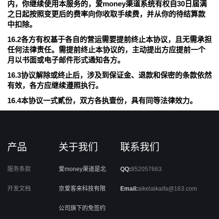
内，你继续使用本服务的，爱money渠道系统有权自30日届满
之日起按照变更后的费率向你收取手续费，并从你的待结算款
中扣除。
16.2各方有权基于各自的营运需要提前终止本协议，且无需承担
任何法律责任。需提前终止本协议的，主动提出方应提前一个
月以书面或电子邮件形式通知各方。
16.3协议解除或终止后，涉及到保证金、退款和保密的条款依然
有效，各方应继续遵照执行。
16.4本协议一式貳份，双方各执壹份，具有同等法律效力。
产品
关于我们
联系我们
服务条款
爱money渠道是北
QQ:
852057663
开发文档
京爱客来科技有限
Email:
aikelaikaifa@163.com
公司旗下的免签约