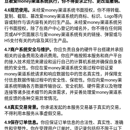
旦被爱money渠道系统执行，你不得要求止付、更改或撤销。
4.6规范使用。
未经爱money渠道系统书面授权，你不得转载、
复制、截取、篡改爱money渠道系统的商标、标识、Logo等内
容或制作与该内容有关的衍生产品。未经爱money渠道系统另
行书面授权，除了在商户中心登记的域名外，你不得在任何网
页或APP页面展示与爱money渠道系统有关的链接、弹窗或与
H5支付有关的内容及其衍生产品。
4.7商户系统安全与维护。
你应负责自身的硬件平台搭建并承担
相关的设备费用及通讯费用。你应严格按照本服务和商户平台
的接入技术规范来建设和运行自己的计算机系统并确保自身系
统的安全性。你应在爱money渠道系统交易过程中验证爱
money渠道系统请求和响应数据包中的签名真实性，并保障支
付信息数据传输过程中的安全性、保密性。你应向爱money渠
道系统明确各方数据传输协议、安全机制、硬件需求以及物理
连接等诸多技术细节的具体需求，并妥善处理爱money渠道系
统反馈的各种交易异常情况。
4.8真实交易背景。
你承诺发起的本服务交易基于真实的交易，
不得利用本服务从事虚假交易。
4.9保存订单信息。
你应保证订单信息的合法性、真实性、准确
性和完整性。你在受理用户订单时，须记录包括但不限于以下