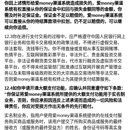
你因上述情形给爱money渠道系统造成损失的，爱money渠道
系统有权直接从你的保证金中扣回与损失金额同等的金额，你
需及时补足保证金。保证金不足以赔偿的，爱money渠道系统
可以直接从你的待结算款项中扣划，仍不足以赔偿的，可以继
续向你追偿。
12.3你在进行支付交易的过程中，应严格遵守中国人民银行网上
银行业务和信用卡交易相关的政策法规，不得进行虚假交易、
非法套现、洗钱等行为。你不得直接或变相从事互联网赌博、
色情平台，互联网销售彩票平台，非法外汇、贵金属投资交易
平台，非法证券期货类交易平台，代币发行融资及虚拟货币交
易平台，也不得未经监管部门批准通过互联网开展资产管理业
务以及未取得省级政府批文的大宗商品交易场所等非法交易，
否则爱money渠道系统有权终止为其提供支付结算服务。
12.4如你申请开通大额支付功能，应确认并同意遵守如下条款：
“你保证将爱money渠道系统所提供的大额支付功能用于实名制
业务，否则，你应承担因违反上述承诺而造成的一切风险和法
律责任，你应对受损方作出无条件的先行赔付。
实名制业务，指用户使用爱money渠道系统提供的在线支付服
务购买商品或服务时，该用户提交了所购买商品或服务的最终
接收方（或服务的最终受益方）的姓名、身份证号码等真实身