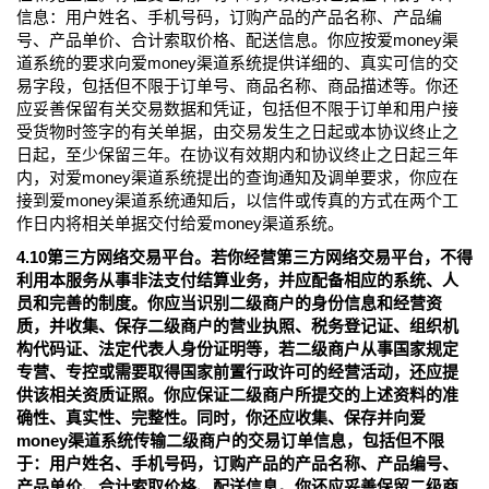
信息：用户姓名、手机号码，订购产品的产品名称、产品编
号、产品单价、合计索取价格、配送信息。你应按爱money渠
道系统的要求向爱money渠道系统提供详细的、真实可信的交
易字段，包括但不限于订单号、商品名称、商品描述等。你还
应妥善保留有关交易数据和凭证，包括但不限于订单和用户接
受货物时签字的有关单据，由交易发生之日起或本协议终止之
日起，至少保留三年。在协议有效期内和协议终止之日起三年
内，对爱money渠道系统提出的查询通知及调单要求，你应在
接到爱money渠道系统通知后，以信件或传真的方式在两个工
作日内将相关单据交付给爱money渠道系统。
4.10第三方网络交易平台。若你经营第三方网络交易平台，不得
利用本服务从事非法支付结算业务，并应配备相应的系统、人
员和完善的制度。你应当识别二级商户的身份信息和经营资
质，并收集、保存二级商户的营业执照、税务登记证、组织机
构代码证、法定代表人身份证明等，若二级商户从事国家规定
专营、专控或需要取得国家前置行政许可的经营活动，还应提
供该相关资质证照。你应保证二级商户所提交的上述资料的准
确性、真实性、完整性。同时，你还应收集、保存并向爱
money渠道系统传输二级商户的交易订单信息，包括但不限
于：用户姓名、手机号码，订购产品的产品名称、产品编号、
产品单价、合计索取价格、配送信息。你还应妥善保留二级商