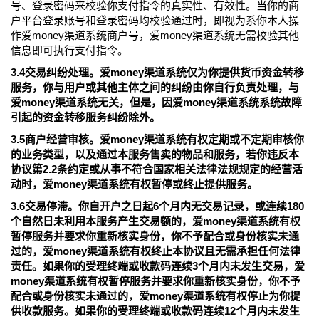
号、登录密码来校验你支付指令的真实性、有效性。当你的商
户平台登录账号和登录密码均校验通过时，即视为系你本人操
作爱money渠道系统商户号，爱money渠道系统无需校验其他
信息即可执行支付指令。
3.4交易纠纷处理。爱money渠道系统仅为你提供货币资金转移
服务，你与用户或其他主体之间的纠纷由你自行负责处理，与
爱money渠道系统无关，但是，因爱money渠道系统系统故障
引起的资金转移服务纠纷除外。
3.5商户经营审核。爱money渠道系统有权定期或不定期审核你
的业务类型，以及通过本服务售卖的物品和服务，若你违反本
协议第2.2条约定或从事不符合国家相关法律法规规定的经营活
动时，爱money渠道系统有权暂停或终止提供服务。
3.6交易停滞。你自开户之日起6个月内无交易记录，或连续180
个自然日未利用本服务产生交易额的，爱money渠道系统有权
暂停服务并要求你重新核实身份，你不予配合或身份核实未通
过的，爱money渠道系统有权终止本协议且无需承担任何法律
责任。如果你的受理终端或收款码连续3个月内未发生交易，爱
money渠道系统有权暂停服务并要求你重新核实身份，你不予
配合或身份核实未通过的，爱money渠道系统有权停止为你提
供收款服务。如果你的受理终端或收款码连续12个月内未发生