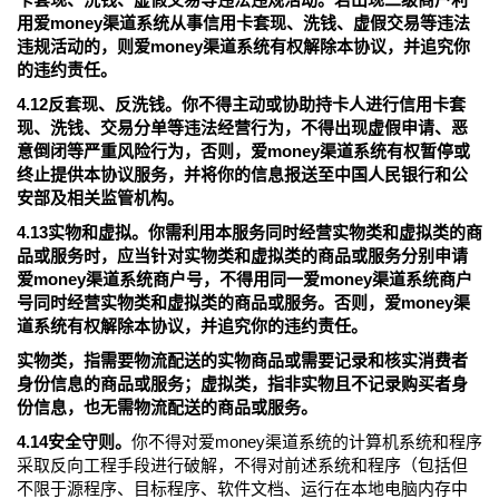
用爱money渠道系统从事信用卡套现、洗钱、虚假交易等违法
违规活动的，则爱money渠道系统有权解除本协议，并追究你
的违约责任。
4.12反套现、反洗钱。你不得主动或协助持卡人进行信用卡套
现、洗钱、交易分单等违法经营行为，不得出现虚假申请、恶
意倒闭等严重风险行为，否则，爱money渠道系统有权暂停或
终止提供本协议服务，并将你的信息报送至中国人民银行和公
安部及相关监管机构。
4.13实物和虚拟。你需利用本服务同时经营实物类和虚拟类的商
品或服务时，应当针对实物类和虚拟类的商品或服务分别申请
爱money渠道系统商户号，不得用同一爱money渠道系统商户
号同时经营实物类和虚拟类的商品或服务。否则，爱money渠
道系统有权解除本协议，并追究你的违约责任。
实物类，指需要物流配送的实物商品或需要记录和核实消费者
身份信息的商品或服务；虚拟类，指非实物且不记录购买者身
份信息，也无需物流配送的商品或服务。
4.14安全守则。
你不得对爱money渠道系统的计算机系统和程序
采取反向工程手段进行破解，不得对前述系统和程序（包括但
不限于源程序、目标程序、软件文档、运行在本地电脑内存中