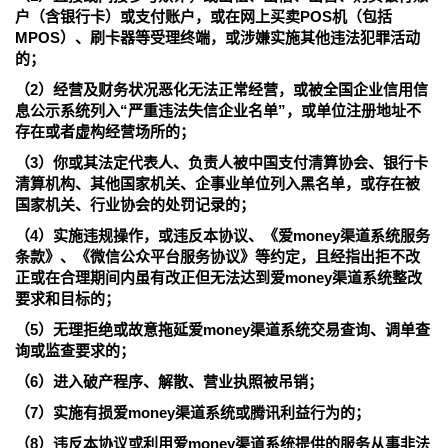
户（含银行卡）或支付账户，或在网上买卖POS机（包括
MPOS）、刷卡器等受理终端，或涉嫌实施其他违法犯罪活动
的；
（2）经营及财务状况恶化无法正常经营，或被全国企业信用信
息公示系统列入“严重违法失信企业名单”，或单位注册地址不
存在或者虚构经营场所的；
（3）你或其法定代表人、负责人被中国支付清算协会、银行卡
清算机构、其他国家机关、企事业单位列入黑名单，或存在被
国家机关、行业协会的处罚记录的；
（4）实施违规操作，或违反本协议、《爱money渠道系统服务
条款》、《微信公众平台服务协议》等约定，且经指出拒不改
正或在合理期间内虽有改正但无法达到爱money渠道系统整改
要求和目标的；
（5）无理拒绝或故意拖延爱money渠道系统交易查询、调单查
询或监查要求的；
（6）进入破产程序、解散、营业执照被吊销；
（7）实施有损爱money渠道系统或腾讯利益行为的；
（8）违反本协议或利用爱money渠道系统提供的服务从事非法