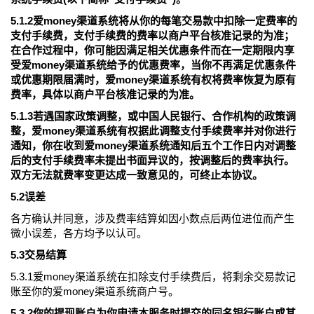
5.1.2爱money渠道系统将从你的每笔交易款中扣除一定费率的
支付手续费，支付手续费的费率以商户平台核准记录的为准；
在合作过程中，你可能因满足相关优惠条件而在一定期限内享
受爱money渠道系统给予的优惠费率，当你不再满足优惠条件
或优惠期限届满时，爱money渠道系统有权将费率恢复为原有
费率，具体以商户平台核准记录的为准。
5.1.3若遇国家政策调整，或中国人民银行、合作机构的政策调
整，爱money渠道系统有权据此调整支付手续费率并对你进行
通知，你在收到爱money渠道系统通知后五个工作日内对调整
后的支付手续费率未提出书面异议的，按调整后的费率执行。
双方无法就费率变更达成一致意见的，可终止本协议。
5.2误差
各方确认并同意，涉及费率结算如因小数点后两位进位而产生
微小误差，各方均予以认可。
5.3交易结算
5.3.1爱money渠道系统在扣除支付手续费后，将剩余交易款记
账至你的爱money渠道系统商户号。
5.3.2你的提现账户为你申请本服务时提交的同名银行账户或其