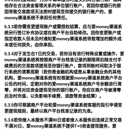
他存在合法资金管理关系的单位银行账户，若因你或银行的原
因导致交易款项无法按时提现至你提交的银行账户的，爱
money渠道系统不承担任何责任。
5.3.3若你需变更提现账户或需授权结算，应与爱money渠道系
统另行签订补充协议或在商户平台自助修改。因你变更账户或
指定收款人但未及时通知爱money渠道系统导致增加的额外成
本或任何损失，由你承担。
5.3.4对于发生在T日的交易，若你没有进行特殊设置或操作，爱
money渠道系统将按照商户平台核准记录的期限将扣除支付手
续费后的交易款项提现至你银行账户，款项到账时间取决于银
行系统的清算周期（若你是金融机构或是从事金融业务的其他
机构，爱money渠道系统有权根据爱money渠道系统商户平台
公告的时间，定期对你的爱money渠道系统商户号余额进行清
零，并将对应资金提现至你的银行账户。你应在商户号被清零
后及时充值，以免影响手续费、退款等资金结算）。
5.3.5你可根据商户平台和爱money渠道系统客服的指引申请变
更提现规则，最终以商户平台核准记录的为准。
5.3.6若你接入本服务不满90日或者接入本服务后连续正常交易
不满30日，爱money渠道系统不提供T+0资金提现服务，爱