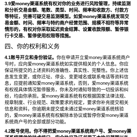
3.9爱money渠道系统有权对你的业务进行风险管理，持续监测
和分析交易金额、笔数、类型、时间、频率和收款方、付款方
等特征，完善可疑交易监测模型。如爱money渠道系统发现交
易金额、时间、频率与特约商户经营范围、规模不相符等异常
情形的，有权对你采取延迟资金结算、设置收款限额、暂停银
行卡交易、暂停使用权限等措施。
四、你的权利和义务
4.1账号开立和身份验证。
你在申请开立爱money渠道系统商户
号时，应向爱money渠道系统如实提供相关的个人信息。你应
保证所提交的上述资料的准确性、真实性、完整性。你上述信
息发生变更，或你迁址、停业、变更域名或联系电话等资料信
息，应提前通知爱money渠道系统，否则，爱money渠道系统
有权视具体情况暂停服务，你未及时通知导致的一切投诉和纠
纷，均由你承担。爱money渠道系统有权根据国家法律法规、
规章制度、行业规范、政策要求的规定，要求你补充提交相关
信息和资料，你逾期未提交或未通过爱money渠道系统核验
的，爱money渠道系统有权解除本协议或暂停你爱money渠道
系统商户号的全部或部分功能。
4.2账号使用。你不得把爱money渠道系统商户号、爱money渠