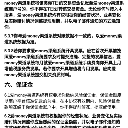
money渠道系统将该类你T日的交易资金记账至爱money渠道系
统商户号的，你不得在T日划转该交易资金。无论你何时接入本
服务，爱money渠道系统均有权根据你的经营状况、业务变化
及实际赔付情况调整提现周期，并以电子邮件通知的方式通知
你。
5.3.7你与爱money渠道系统对账数据不一致的，以爱money渠
道系统数据为准。
5.3.8若你要求爱money渠道系统开具发票，应在首次开票前按
照爱money渠道系统要求及时提交准确、完整的发票信息，爱
money渠道系统每月就爱money渠道系统手续费向你开具上月
增值税服务费发票。若你要求开具增值税专用发票，应向爱
money渠道系统提交相关资质材料。
六、保证金
6.1爱money渠道系统有权要求你缴纳风险保证金，保证金额度
以商户平台核准记录的为准。在本协议有效期内，风险保证金
款项冻结于你保证金账户中，你不得提前解冻、提取或使用。
6.2爱money渠道系统有权根据你的经营状况、业务变化及实际
赔付情况调整你应当缴纳的保证金额度，并以电子邮件通知的
方式通知你补足保证金金额，如你未能在收到通知后的五个工