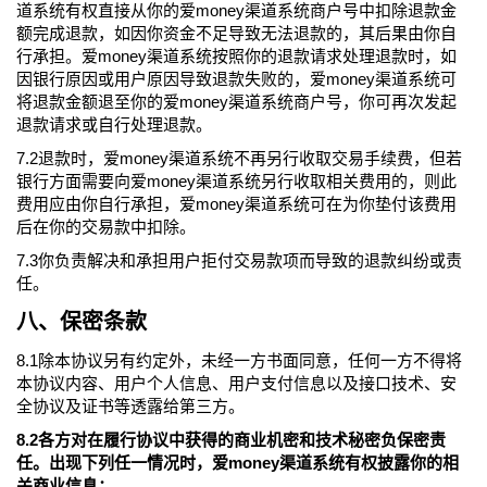
道系统有权直接从你的爱money渠道系统商户号中扣除退款金
额完成退款，如因你资金不足导致无法退款的，其后果由你自
行承担。爱money渠道系统按照你的退款请求处理退款时，如
因银行原因或用户原因导致退款失败的，爱money渠道系统可
将退款金额退至你的爱money渠道系统商户号，你可再次发起
退款请求或自行处理退款。
7.2退款时，爱money渠道系统不再另行收取交易手续费，但若
银行方面需要向爱money渠道系统另行收取相关费用的，则此
费用应由你自行承担，爱money渠道系统可在为你垫付该费用
后在你的交易款中扣除。
7.3你负责解决和承担用户拒付交易款项而导致的退款纠纷或责
任。
八、保密条款
8.1除本协议另有约定外，未经一方书面同意，任何一方不得将
本协议内容、用户个人信息、用户支付信息以及接口技术、安
全协议及证书等透露给第三方。
8.2各方对在履行协议中获得的商业机密和技术秘密负保密责
任。出现下列任一情况时，爱money渠道系统有权披露你的相
关商业信息：